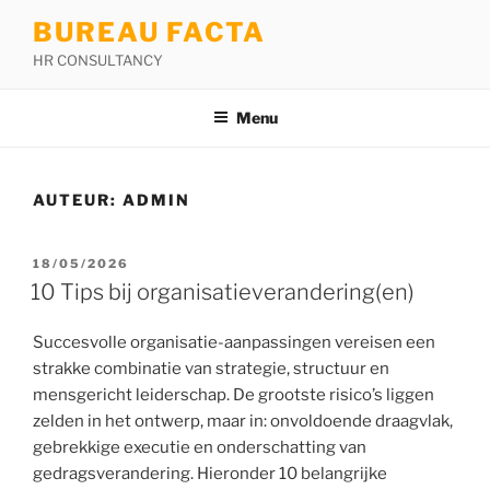
Ga
BUREAU FACTA
naar
HR CONSULTANCY
de
inhoud
Menu
AUTEUR:
ADMIN
GEPLAATST
18/05/2026
OP
10 Tips bij organisatieverandering(en)
Succesvolle organisatie-aanpassingen vereisen een
strakke combinatie van strategie, structuur en
mensgericht leiderschap. De grootste risico’s liggen
zelden in het ontwerp, maar in: onvoldoende draagvlak,
gebrekkige executie en onderschatting van
gedragsverandering. Hieronder 10 belangrijke