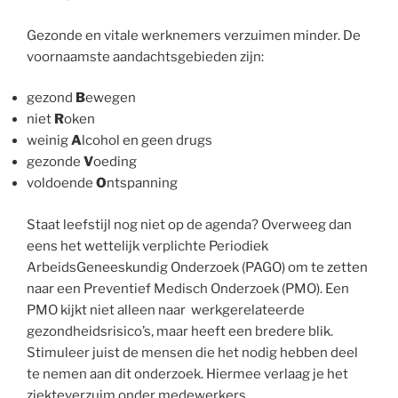
Gezonde en vitale werknemers verzuimen minder. De
voornaamste aandachtsgebieden zijn:
gezond
B
ewegen
niet
R
oken
weinig
A
lcohol en geen drugs
gezonde
V
oeding
voldoende
O
ntspanning
Staat leefstijl nog niet op de agenda? Overweeg dan
eens het wettelijk verplichte Periodiek
ArbeidsGeneeskundig Onderzoek (PAGO) om te zetten
naar een Preventief Medisch Onderzoek (PMO). Een
PMO kijkt niet alleen naar werkgerelateerde
gezondheidsrisico’s, maar heeft een bredere blik.
Stimuleer juist de mensen die het nodig hebben deel
te nemen aan dit onderzoek. Hiermee verlaag je het
ziekteverzuim onder medewerkers.